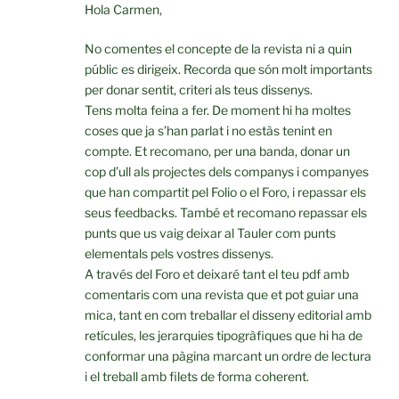
Hola Carmen,
No comentes el concepte de la revista ni a quin
públic es dirigeix. Recorda que són molt importants
per donar sentit, criteri als teus dissenys.
Tens molta feina a fer. De moment hi ha moltes
coses que ja s’han parlat i no estàs tenint en
compte. Et recomano, per una banda, donar un
cop d’ull als projectes dels companys i companyes
que han compartit pel Folio o el Foro, i repassar els
seus feedbacks. També et recomano repassar els
punts que us vaig deixar al Tauler com punts
elementals pels vostres dissenys.
A través del Foro et deixaré tant el teu pdf amb
comentaris com una revista que et pot guiar una
mica, tant en com treballar el disseny editorial amb
retícules, les jerarquies tipogràfiques que hi ha de
conformar una pàgina marcant un ordre de lectura
i el treball amb filets de forma coherent.