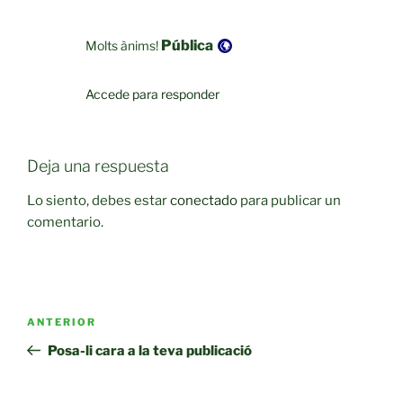
Visibilidad:
Pública
Molts ànims!
Accede para responder
Deja una respuesta
Lo siento, debes estar
conectado
para publicar un
comentario.
Navegación
Entrada
ANTERIOR
de
anterior:
Posa-li cara a la teva publicació
entradas