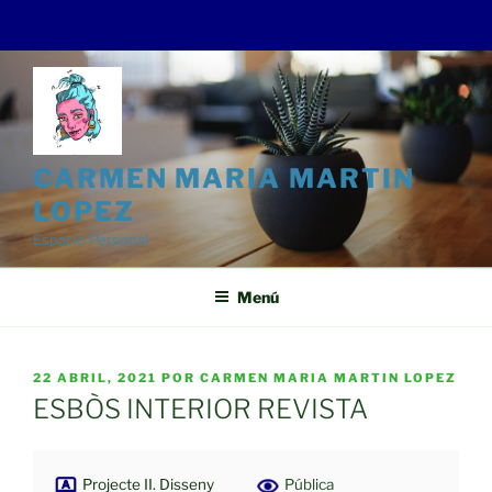
Saltar
al
contenido
CARMEN MARIA MARTIN
LOPEZ
Espacio Personal
Menú
PUBLICADO
22 ABRIL, 2021
POR
CARMEN MARIA MARTIN LOPEZ
EL
ESBÒS INTERIOR REVISTA
Projecte II. Disseny
Pública