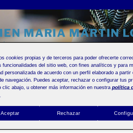
EN MARIA MARTIN L
al
mos
cookies
propias y de terceros para poder ofrecerte corr
s funcionalidades del sitio web, con fines analíticos y para 
ad personalizada de acuerdo con un perfil elaborado a partir 
Universitat Oberta de Catalunya
Entrada de incidencias o suge
de navegación. Puedes aceptar, rechazar o configurar tus p
 clic abajo, u obtener más información en nuestra
política 
.
Aceptar
Rechazar
Configu
Pública