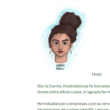
Hola!
Sóc la Carme, il·lustradora ja fa tres any
dones entre altres coses, m’agrada fer-ho 
He treballat per a empreses com la cerve
il·lustracions de contes infantils i alguns