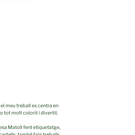
s el meu treball es centra en
tot molt colorit i divertit.
sa Matoll fent etiquetatge,
 cartells, també faig treballs