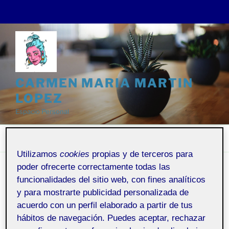
Saltar
al
contenido
CARMEN MARIA MARTIN
LOPEZ
Espacio Personal
Menú
Utilizamos
cookies
propias y de terceros para
poder ofrecerte correctamente todas las
PUBLICADO
11 ENERO, 2021
POR
CARMEN MARIA MARTIN LOPEZ
funcionalidades del sitio web, con fines analíticos
EL
PAC 3.3. DESENVOLUPAMENT DE
y para mostrarte publicidad personalizada de
LES APLICACIONS BÀSIQUES
acuerdo con un perfil elaborado a partir de tus
hábitos de navegación. Puedes aceptar, rechazar